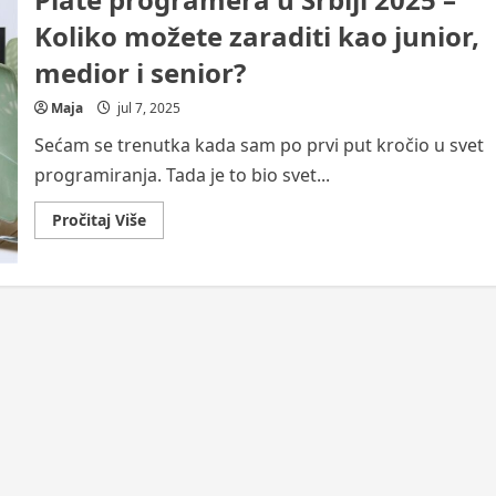
koje treba naučiti uko
Koliko možete zaraditi kao junior,
želite lako do posla u
medior i senior?
Maja
jul 11, 2025
Maja
jul 7, 2025
Sećam se trenutka kada sam po prvi put kročio u svet
programiranja. Tada je to bio svet...
Read
Pročitaj Više
more
about
Plate
programera
u
Srbiji
2025
–
Koliko
možete
zaraditi
kao
junior,
medior
i
senior?