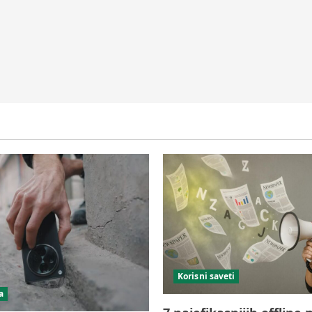
Korisni saveti
a