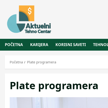
Skip
to
content
POČETNA
KARIJERA
KORISNI SAVETI
TEHNOL
Početna
Plate programera
Plate programera