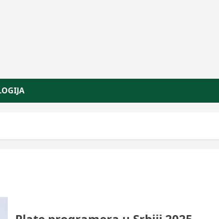
OGIJA
Karijera
Tehnologija
Programski jezici – To
Plate programera u Srbiji 2025 –