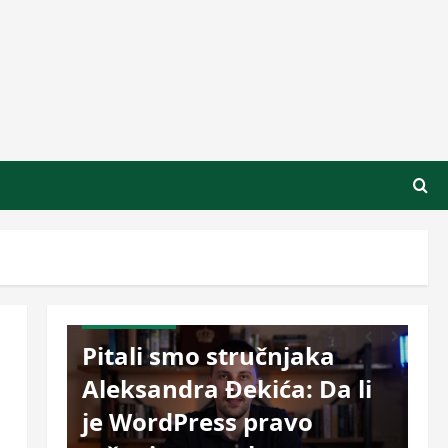
Korisni saveti
Pitali smo stručnjaka
Aleksandra Đekića: Da li
p 5
je WordPress pravo
Te