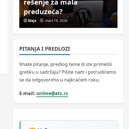
liko
rešenje za mala
Ko
 2025
preduzeća?
k
Maja
mart 19, 2026
M
PITANJA I PREDLOZI
Imate pitanje, predlog teme ili ste primetili
grešku u sadržaju? Pišite nam i potrudićemo
se da odgovorimo u najkraćem roku.
E-mail:
online@atc.rs