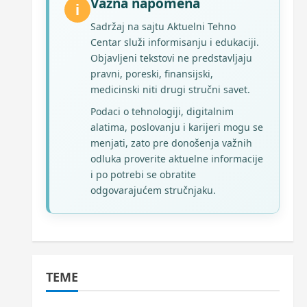
Važna napomena
i
Sadržaj na sajtu Aktuelni Tehno
Centar služi informisanju i edukaciji.
Objavljeni tekstovi ne predstavljaju
pravni, poreski, finansijski,
medicinski niti drugi stručni savet.
Podaci o tehnologiji, digitalnim
alatima, poslovanju i karijeri mogu se
menjati, zato pre donošenja važnih
odluka proverite aktuelne informacije
i po potrebi se obratite
odgovarajućem stručnjaku.
TEME